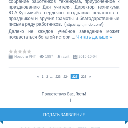
собрание работников техникума, приуроченное к
празднованию Дня учителя. Директор техникума
Ю.А.Кузьмичёв сердечно поздравил педагогов с
праздником и вручил грамоты и благодарственные
письма ряду работников. (
)
http://rayit.jimdo.com/
Далеко не каждое учебное заведение может
похвастаться богатой истори
...
Читать дальше »
Новости РИТ
1887
rayrit
2015-10-04
...
«
1
2
223
224
225
226
»
Приветствую Вас
,
Гость
!
Регистрация
|
Вход
ПОДАТЬ ЗАЯВЛЕНИЕ