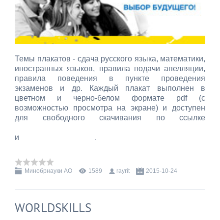
Темы плакатов - сдача русского языка, математики,
иностранных языков, правила подачи апелляции,
правила поведения в пункте проведения
экзаменов и др. Каждый плакат выполнен в
цветном и черно-белом формате pdf (с
возможностью просмотра на экране) и доступен
для свободного скачивания по ссылке
http://www.ege.edu.ru/ru/organizers/infographics/plak/
и
http://www.obramur.ru/ege
.
Минобрнауки АО
1589
rayrit
2015-10-24
WORLDSKILLS